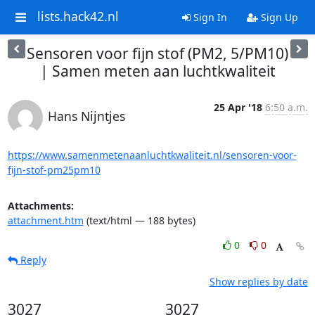
lists.hack42.nl
Sign In
Sign Up
Sensoren voor fijn stof (PM2, 5/PM10)
| Samen meten aan luchtkwaliteit
25 Apr '18
6:50 a.m.
Hans Nijntjes
https://www.samenmetenaanluchtkwaliteit.nl/sensoren-voor-
fijn-stof-pm25pm10
Attachments:
attachment.htm
(text/html — 188 bytes)
0
0
Reply
Show replies by date
3027
3027